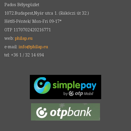
Pados Bélyegüzlet
1072.Budapest,Nyár utca 1. (Rákóczi út 32.)
Hétfő-Péntek/ Mon-Fri 09-17*
OTP 1170702420216771
web:
philap.eu
e-mail:
info
@
philap.eu
tel: +36 1 / 32 14 694