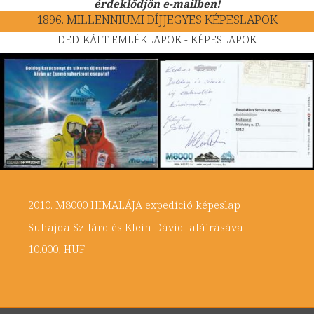
érdeklődjön e-mailben!
1896. MILLENNIUMI DÍJJEGYES KÉPESLAPOK
DEDIKÁLT EMLÉKLAPOK - KÉPESLAPOK
2010. M8000 HIMALÁJA expedíció képeslap
Suhajda Szilárd és Klein Dávid aláírásával
10.000,-HUF