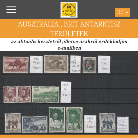
HU
AUSZTRÁLIA , BRIT ANTARKTISZ
TERÜLETEK
az aktuális készletről ,illetve árakról érdeklődjön
e-mailben