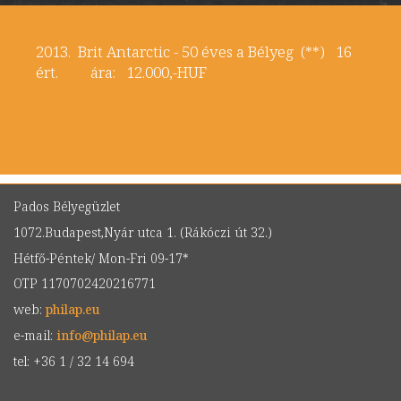
2013. Brit Antarctic - 50 éves a Bélyeg (**) 16
ért. ára: 12.000,-HUF
Pados Bélyegüzlet
1072.Budapest,Nyár utca 1. (Rákóczi út 32.)
Hétfő-Péntek/ Mon-Fri 09-17*
OTP 1170702420216771
web:
philap.eu
e-mail:
info
@
philap.eu
tel: +36 1 / 32 14 694