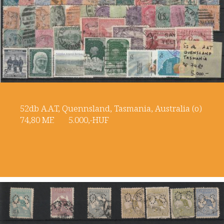
52db A.A.T, Quennsland, Tasmania, Australia (o)
74,80 ME 5.000,-HUF