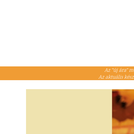
Az "új ára" m
Az aktuális kés