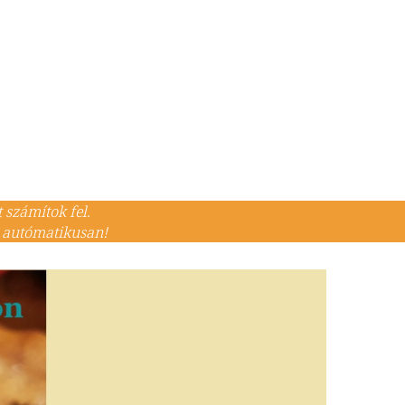
számítok fel.​
l autómatikusan!