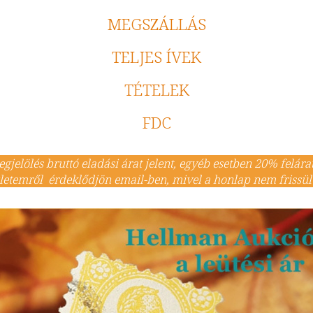
MEGSZÁLLÁS
TELJES ÍVEK
TÉTELEK
FDC
egjelölés bruttó eladási árat jelent, egyéb esetben 20% felárat 
zletemről érdeklődjön email-ben, mivel a honlap nem frissü