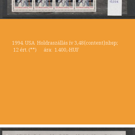
1994. USA Holdraszállás ív 3,48{content}nbsp;
12 ért. (**) ára: 1.400,-HUF