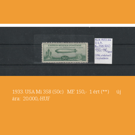
1933. USA Mi 358 (50c) ME 150,- 1 ért (**) új
ára: 20.000,-HUF