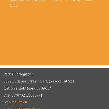
HUF
Pados Bélyegüzlet
1072.Budapest,Nyár utca 1. (Rákóczi út 32.)
Hétfő-Péntek/ Mon-Fri 09-17*
OTP 1170702420216771
web:
philap.eu