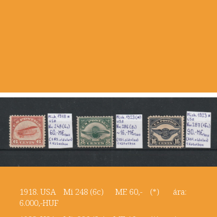
1918. USA Mi 248 (6c) ME 60,- (*) ára:
6.000,-HUF