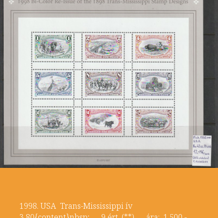
1998. USA Trans-Mississippi ív
3,80{content}nbsp; 9 ért. (**) ára: 1.500,-