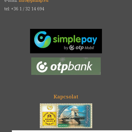
e-mail:
info
@
philap.eu
tel: +36 1 / 32 14 694
Kapcsolat