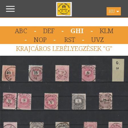
HU
ABC
-
DEF
- GHI -
KLM
-
NOP
-
RST
-
UVZ
KRAJCÁROS LEBÉLYEGZÉSEK "G"