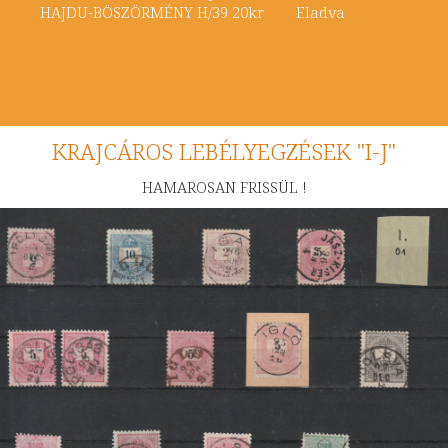
HAJDU-BÖSZÖRMÉNY H/39 20kr Eladva
KRAJCÁROS LEBÉLYEGZÉSEK "I-J"
HAMAROSAN FRISSÜL !