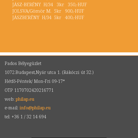
JÁSZ-BERÉNY H/34 3kr 350,-HUF
JOLSVA/Gömör M. 5kr 900,-HUF
JÁSZBERÉNY H/34 5kr 400,-HUF
Pados Bélyegüzlet
1072.Budapest,Nyár utca 1. (Rákóczi út 32.)
Hétfő-Péntek/ Mon-Fri 09-17*
OTP 1170702420216771
web:
philap.eu
e-mail:
info
@
philap.eu
tel: +36 1 / 32 14 694