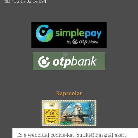
tel: +36 1 / 32 14 694
Kapcsolat
Google térkép
Ez a weboldal cookie-kat (sütiket) használ azért,