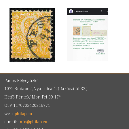
Pados Bélyegüzlet
1072.Budapest,Nyár utca 1. (Rákóczi út 32.)
Hétfő-Péntek/ Mon-Fri 09-17*
OTP 1170702420216771
web:
philap.eu
e-mail:
info
@
philap.eu