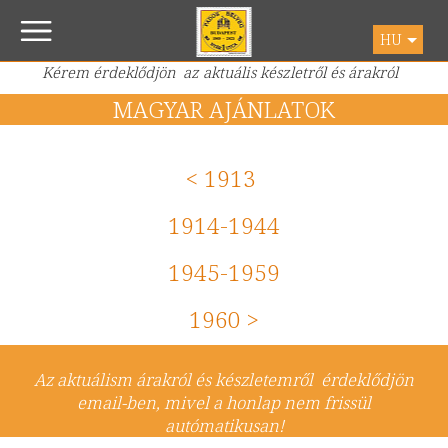
HU
Kérem érdeklődjön az aktuális készletről és árakról
MAGYAR AJÁNLATOK
< 1913
1914-1944
1945-1959
1960 >
Az aktuálism árakról és készletemről érdeklődjön
email-ben, mivel a honlap nem frissül
autómatikusan!