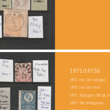
1871/1873b
1871. réz 2kr (s
1871. réz 5kr P
1871. díjjegyes 5kr
1871. 5kr kifog