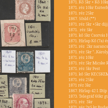
1871. Kő 5kr + 
​1871. réz 10kr Es
1871. réz 25
1867. 50sld 
1871. réz 5kr +5kr díj
1871. réz 
1871. kő 5kr Cso
1871. Hírlap Kő (7a)
1871. réz 2kr 
1871. réz 5kr ".
1871. réz 10
1871. réz 5kr Mi
1871. réz 5kr
1871. kő 5kr K
1871. réz 25
1871 réz 3k
1867. Hírlap 42 I. 
1873. Telegráf 60k
1871. réz 3k
1871. réz 2x5 kr Bu