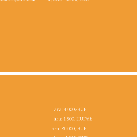
r sárga ára: 4.000,-HUF
narancs ára: 1.500,-HUF/db
tip. Pest ára: 80.000,-HUF