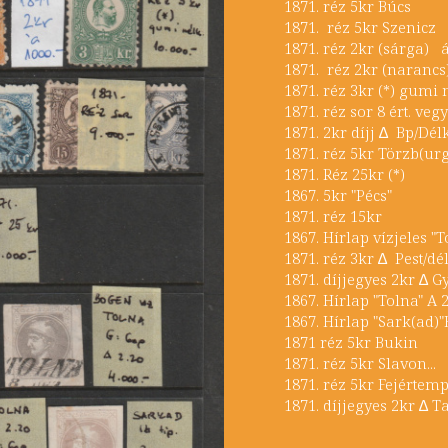
1871. réz 5kr B
1871. réz 5kr S
1871. réz 2kr (sárga) 
1871. réz 2kr (naranc
1871. réz 3kr (*) g
1871. réz sor 8 ért. 
1871. 2kr díjj ∆ Bp/
1871. réz 5kr Törzb
1871. Réz 25kr (
1867. 5kr "Pé
1871. réz 15kr
1867. Hírlap vízjeles 
1871. réz 3kr ∆ Pes
1871. díjjegyes 2kr ∆
1867. Hírlap "Toln
1867. Hírlap "Sark(
1871 réz 5kr B
1871. réz 5kr Sla
1871. réz 5kr Fejé
1871. díjjegyes 2