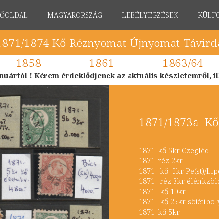
FŐOLDAL
MAGYARORSZÁG
LEBÉLYEGZÉSEK
KÜLF
1871/1874 Kő-Réznyomat-Újnyomat-Távird
-
1858
-
1861
-
1863/64
nuártól ! Kérem érdeklődjenek az aktuális készletemről, ill.
1871/1873a Kő
1871. kő 5kr Cze
1871. réz 2kr
1871. kő 3kr Pe(st)/
1871. réz 3kr élé
1871. kő 10kr
1871. kő 25kr söté
1871. kő 5kr 