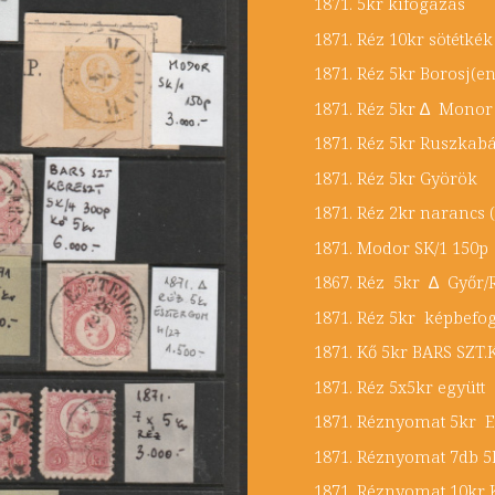
1871. 5kr ki
1871. Réz 10kr sö
1871. Réz 5kr 
1871. Réz 5kr
1871. Réz 5kr R
1871. Réz 5kr
1871. Réz 2kr nar
1871. Modor SK
1867. Réz 5kr ∆ G
1871. Réz 5kr ké
1871. Kő 5kr BARS 
1871. Réz 5x5k
1871. Réznyomat 5k
1871. Réznyomat 
1871. Réznyomat 10