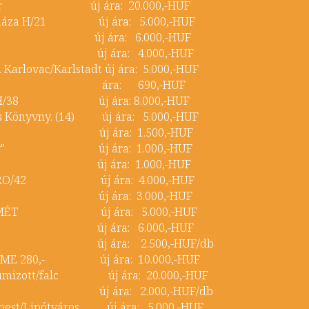
Kő 10kr új ára: 20.000,-HUF
zterháza H/21 új ára: 5.000,-HUF
kr új ára: 6.000,-HUF
(**) új ára: 4.000,-HUF
j. Karlovac/Karlstadt új ára: 5.000,-HUF
5kr ára: 690,-HUF
rvás H/38 új ára: 8.000,-HUF
 és Könyvny. (14) új ára: 5.000,-HUF
narancs új ára: 1.500,-HUF
..Károly" új ára: 1.000,-HUF
kr új ára: 1.000,-HUF
cske RO/42 új ára: 4.000,-HUF
 Pest új ára: 3.000,-HUF
ECSKEMÉT új ára: 5.000,-HUF
kr új ára: 6.000,-HUF
r új ára: 2.500,-HUF/db
IItíp ME 280,- új ára: 10.000,-HUF
r gumizott/falc új ára: 20.000,-HUF
r új ára: 2.000,-HUF/db
dapest/Lipótváros új ára: 5.000,-HUF