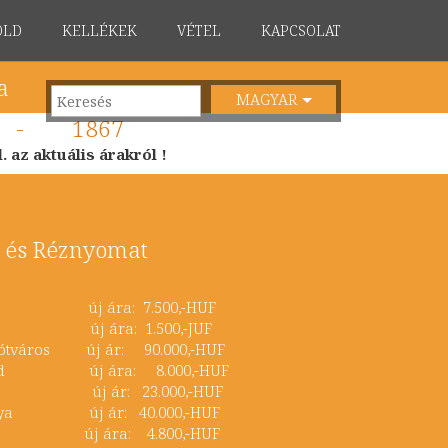
ÖLD
KELLÉKEK
VÉTEL
KAPCSOLAT
a
MAGYAR
-
1867
 az aktuális árakról !
 és Réznyomat
gléd új ára: 7.500,-HUF
 új ára: 1.500,-JUF
Lipótváros új ár: 90.000,-HUF
nkzöld új ára: 8.000,-HUF
 új ár: 23.000,-HUF
tibolya új ár: 40.000,-HUF
új ára: 4.800,-HUF