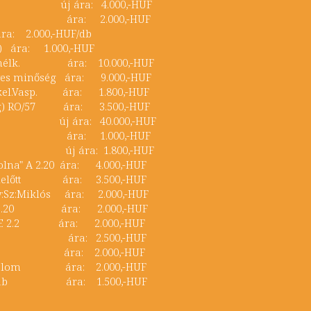
úcs új ára: 4.000,-HUF
zenicz ára: 2.000,-HUF
ára: 2.000,-HUF/db
s) ára: 1.000,-HUF
umi nélk. ára: 10.000,-HUF
vegyes minőség ára: 9.000,-HUF
Délkel.Vasp. ára: 1.800,-HUF
(urg) RO/57 ára: 3.500,-HUF
*) új ára: 40.000,-HUF
cs" ára: 1.000,-HUF
 új ára: 1.800,-HUF
"Tolna" A 2.20 ára: 4.000,-HUF
t/délelőtt ára: 3.500,-HUF
 Gy:Sz:Miklós ára: 2.000,-HUF
a" A 2.20 ára: 2.000,-HUF
ad)"E 2.2 ára: 2.000,-HUF
ukin ára: 2.500,-HUF
von... ára: 2.000,-HUF
rtemplom ára: 2.000,-HUF
kr ∆ Tab ára: 1.500,-HUF