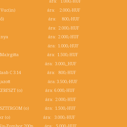
fogazás ára: 1.000,-HUF
tétkék Vuc(in) ára: 2.000,-HUF
Borosj(enő) ára: 800,-HUF
 ∆ Monor ára: 2.000,-HUF
uszkabánya ára: 2.000,-HUF
 Györök ára: 1.000,-HUF
ancs (Ma)rgitta ára: 1.500,-HUF
/1 150p ára: 3.000,_HUF
yőr/Raab C 3.14 ára: 800,-HUF
pbefogazott ára: 3.500,-HUF
SZT.KERESZT (o) ára: 6.000,-HUF
r együtt ára: 2.000,-HUF
r ESZTERGOM (o) ára: 1.500,-HUF
7db 5kr (o) ára: 3.000,-HUF
kr Kis-Zombor 200p ára: 5.000,-HUF