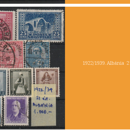
​1922/1939. Albá