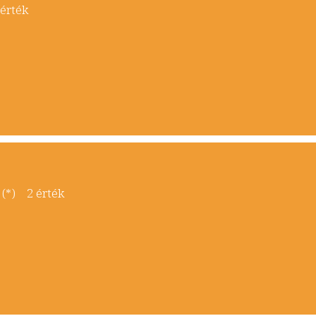
 érték
1 (*) 2 érték