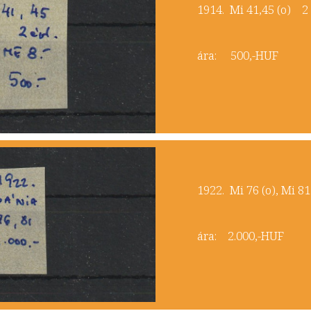
​1914. Mi 41,45 (o) 2
ára: 500,-HUF
​1922. Mi 76 (o), Mi 8
ára: 2.000,-HUF