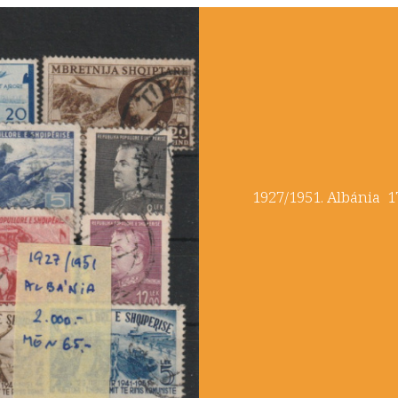
​1927/1951. Albá