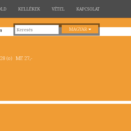
ÖLD
KELLÉKEK
VÉTEL
KAPCSOLAT
MAGYAR
n
, 28 (o) ME 27,-