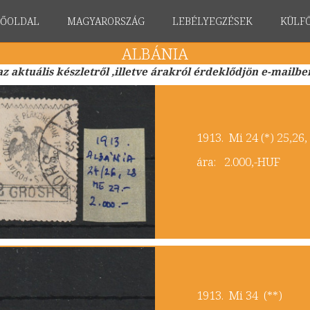
FŐOLDAL
MAGYARORSZÁG
LEBÉLYEGZÉSEK
KÜLF
ALBÁNIA
az aktuális készletről ,illetve árakról érdeklődjön e-mailbe
​1913. Mi 24 (*) 25,26
ára: 2.000,-HUF
​1913. Mi 34 (**)