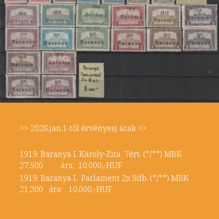
>> 2026.jan.1-től érvényesj árak >>
1919. Baranya I. Károly-Zita 7ért. (*/**) MBK
27.500 ára: 10.000,-HUF
1919. Baranya I. Parlament 2x 8db. (*/**) MBK
21.200 ára: 10.000,-HUF