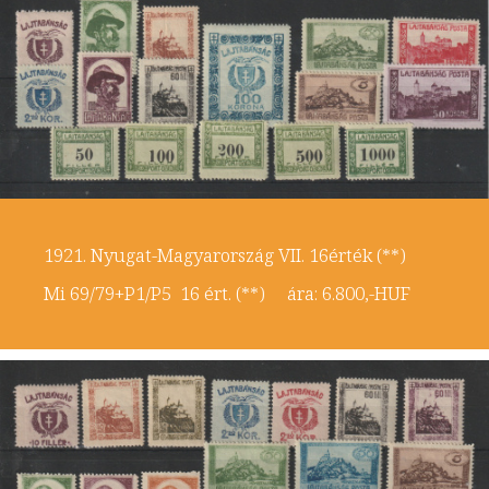
1921. Nyugat-Magyarország VII. 16érték (**)
Mi 69/79+P1/P5 16 ért. (**) ára: 6.800,-HUF