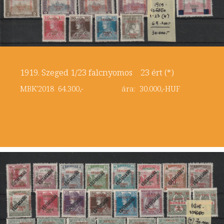
1919. Szeged 1/23 falcnyomos 23 ért (*)
MBK'2018 64.300,- ára: 30.000,-HUF