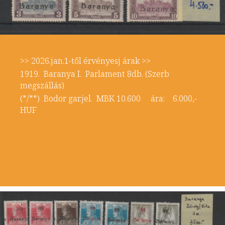
>> 2026.jan.1-től érvényesj árak >>
1919. Baranya I. Parlament 8db. (Szerb
megszállás)
(*/**) Bodor gar.jel. MBK 10.600 ára: 6.000,-
HUF