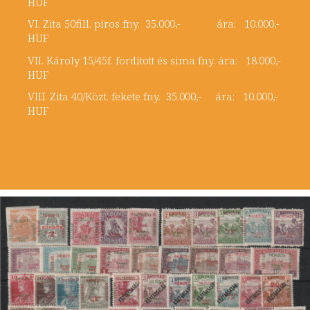
HUF
VI. Zita 50fill. piros fny. 35.000,- ára: 10.000,-
HUF
VII. Károly 15/45f. fordított és sima fny. ára: 18.000,-
HUF
VIII. Zita 40/Közt. fekete fny. 35.000,- ára: 10.000,-
HUF