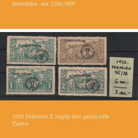
lemezhiba ára: 1.500,-HUF
1920. Debrecen II. Segély 4ért. gar.jel nélk.
Eladva