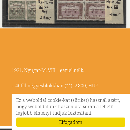
1921. Nyugat-M. VIII. gar.jel.nélk.
- 40fill négyesblokkban (**) 2.800,-HUF
Ez a weboldal cookie-kat (sütiket) használ azért,
- 10K négyesblokkban (**) 4.500,-HUF
hogy weboldalunk használata során a lehető
legjobb élményt tudjuk biztosítani.
Elfogadom