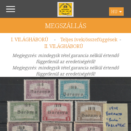
HU
MEGSZÁLLÁS
I. VILÁGHÁBORÚ
-
Teljes ívek/összefüggések
-
II. VILÁGHÁBORÚ
Megjegyzés: mindegyik tétel garancia nélkül értendő
függetlenül az eredetiségétől!
Megjegyzés: mindegyik tétel garancia nélkül értendő
függetlenül az eredetiségétől!