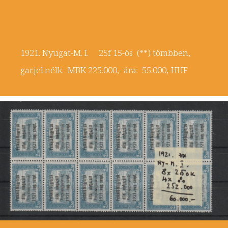
1921. Nyugat-M. I. 25f 15-ös (**) tömbben,
gar.jel.nélk. MBK 225.000,- ára: 55.000,-HUF