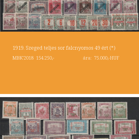
1919. Szeged teljes sor falcnyomos 49 ért (*)
MBK'2018 154.250,- ára: 75.000,-HUF