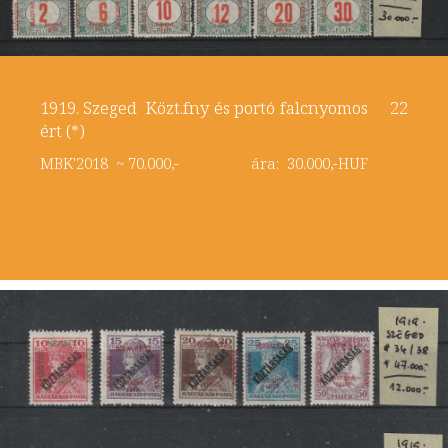
1919. Szeged Közt.fny és portó falcnyomos 22
ért (*)
MBK'2018 ~ 70.000,- ára: 30.000,-HUF