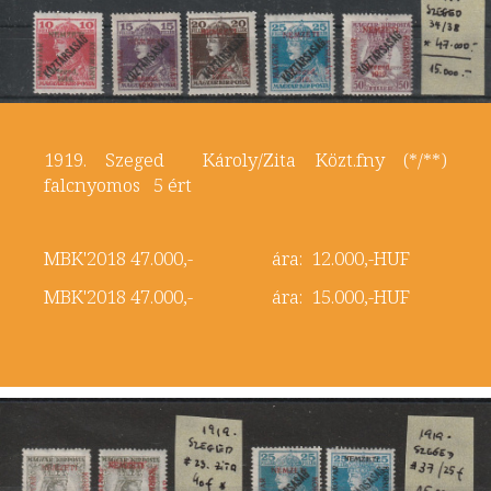
1919. Szeged Károly/Zita Közt.fny (*/**)
falcnyomos 5 ért
MBK'2018 47.000,- ára: 12.000,-HUF
MBK'2018 47.000,- ára: 15.000,-HUF