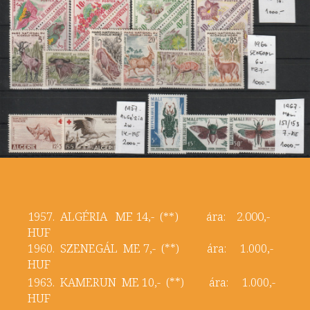
1957. ALGÉRIA ME 14,- (**) ára: 2.000,-
HUF
1960. SZENEGÁL ME 7,- (**) ára: 1.000,-
HUF
1963. KAMERUN ME 10,- (**) ára: 1.000,-
HUF