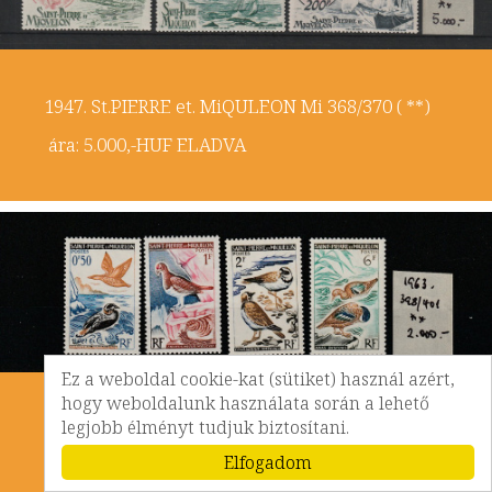
1947. St.PIERRE et. MiQULEON Mi 368/370 ( **)
ára: 5.000,-HUF ELADVA
Ez a weboldal cookie-kat (sütiket) használ azért,
hogy weboldalunk használata során a lehető
legjobb élményt tudjuk biztosítani.
1963. St.PIERRE et. MiQULEON Mi 398/401 ( **)
ára: 2.000,-HUF
Elfogadom