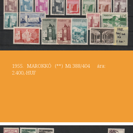
1955. MAROKKÓ (**) Mi 388/404 ára:
2.400,-HUF