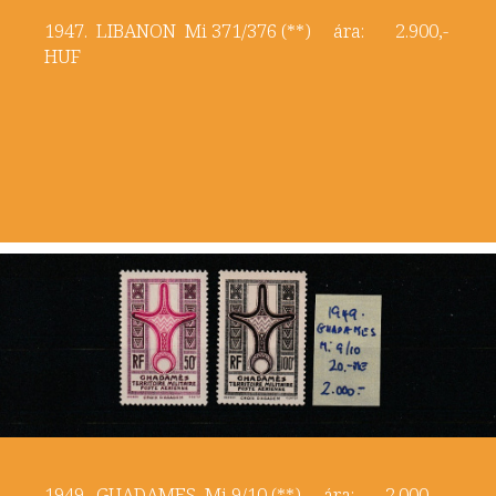
1947. LIBANON Mi 371/376 (**) ára: 2.900,-
HUF
1949. GUADAMES Mi 9/10 (**) ára: 2.000,-