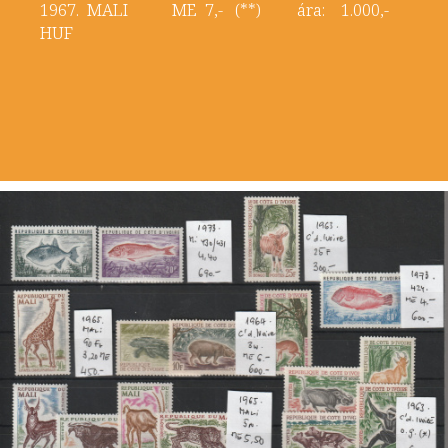
1967. MALI ME 7,- (**) ára: 1.000,-
HUF