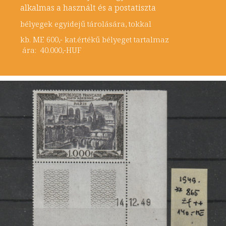
alkalmas a használt és a postatiszta
bélyegek egyidejű tárolására, tokkal
kb. ME 600,- kat.értékű bélyeget tartalmaz
ára: 40.000,-HUF