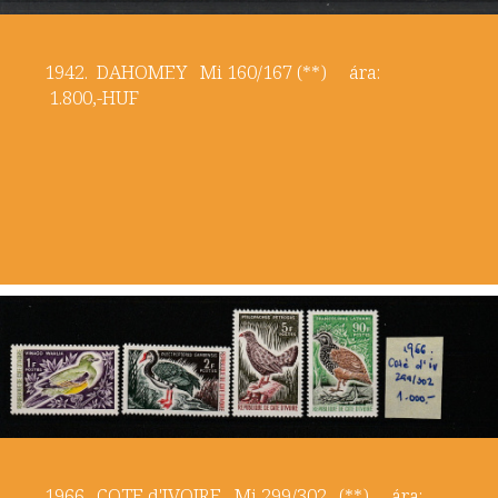
1942. DAHOMEY Mi 160/167 (**) ára:
1.800,-HUF
1966. COTE d'IVOIRE Mi 299/302 . (**) ára: