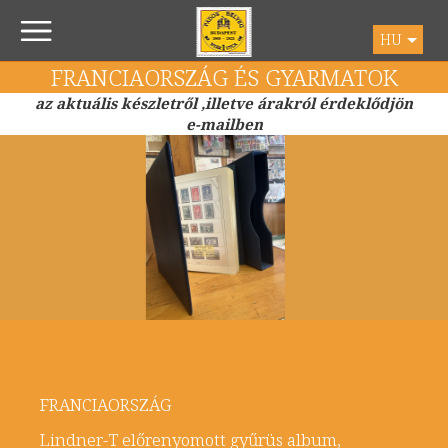
HU
FRANCIAORSZÁG ÉS GYARMATOK
az aktuális készletről ,illetve árakról érdeklődjön
e-mailben
FRANCIAORSZÁG
Lindner-T előrenyomott gyűrüs album,