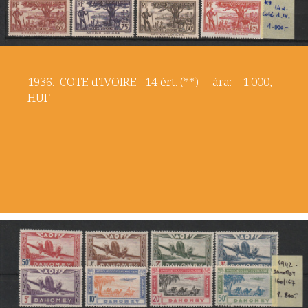
1936. COTE d'IVOIRE 14 ért. (**) ára: 1.000,-
HUF