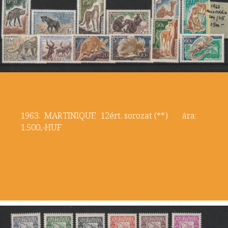
1963. MARTINIQUE 12ért. sorozat (**) ára:
1.500,-HUF