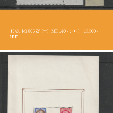
1949. Mi 865.Zf (**) ME 140,- (+++) 10.000,-
HUF