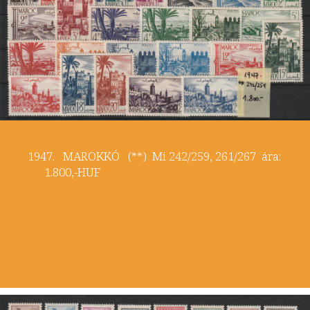
1947. MAROKKÓ (**) Mi 242/259, 261/267 ára:
1.800,-HUF