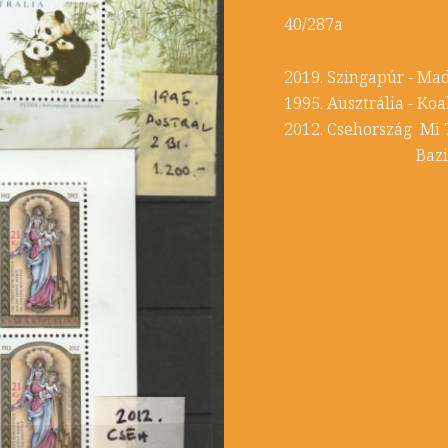
40/287a
2019. Szingapúr - 
1995. Ausztrália - 
2012. Csehország Mi 
Bazilika Svaty