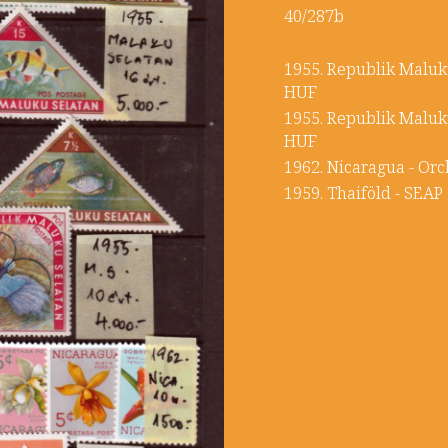
40/287b
1955. Republik Maluku
HUF
1955. Republik Malu
HUF
1962. Nicaragua
1959. Thaiföld -