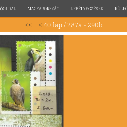
FŐOLDAL
MAGYARORSZÁG
LEBÉLYEGZÉSEK
KÜLF
<<
<
40 lap / 287a - 290b