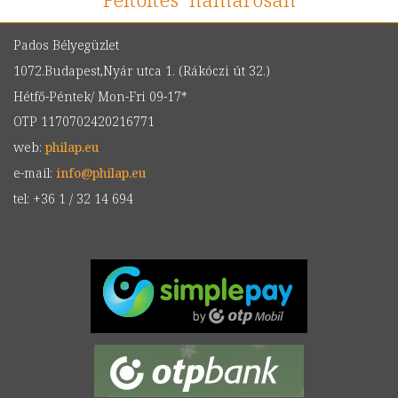
Pados Bélyegüzlet
1072.Budapest,Nyár utca 1. (Rákóczi út 32.)
Hétfő-Péntek/ Mon-Fri 09-17*
OTP 1170702420216771
web:
philap.eu
e-mail:
info
@
philap.eu
tel: +36 1 / 32 14 694