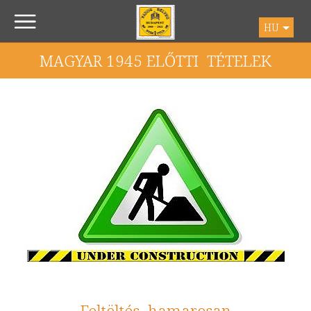
HU
MAGYAR 1945 ELŐTTI TÉTELEK
Feltöltés hamarosan