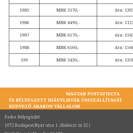
1985
MBK 5570,-
ára: 139
1986
MBK 4490,-
ára: 112
1987
MBK 6170,-
ára: 154
1988
MBK 6160,-
ára: 154
199
MBK 5430,-
ára: 135
MAGYAR POSTATISZTA
ÉS BÉLYEGZETT HIÁNYLISTÁK ÖSSZEÁLLÍTÁSÁT
KEDVEZŐ ÁRAKON VÁLLALOM
Pados Bélyegüzlet
1072.Budapest,Nyár utca 1. (Rákóczi út 32.)