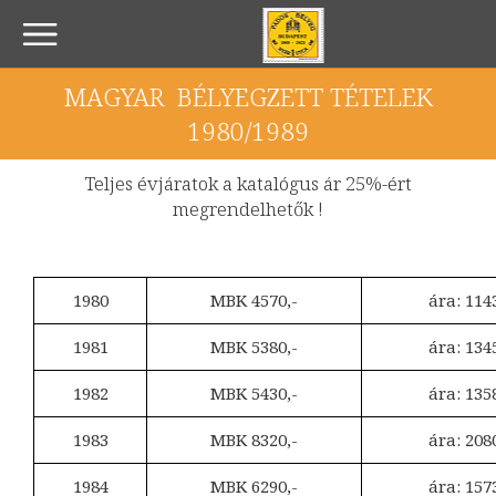
MAGYAR BÉLYEGZETT TÉTELEK
1980/1989
Teljes évjáratok a katalógus ár 25%-ért
megrendelhetők !
1980
MBK 4570,-
ára: 114
1981
MBK 5380,-
ára: 134
1982
MBK 5430,-
ára: 135
1983
MBK 8320,-
ára: 208
1984
MBK 6290,-
ára: 157