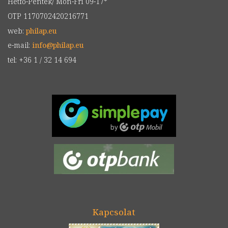
Hétfő-Péntek/ Mon-Fri 09-17*
OTP 1170702420216771
web:
philap.eu
e-mail:
info
@
philap.eu
tel: +36 1 / 32 14 694
Kapcsolat