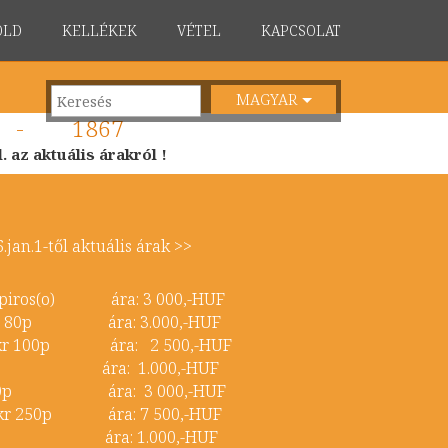
ÖLD
KELLÉKEK
VÉTEL
KAPCSOLAT
MAGYAR
-
1867
 az aktuális árakról !
an.1-től aktuális árak >>
r piros(o) ára: 3 000,-HUF
0kr 80p ára: 3.000,-HUF
r 5kr 100p ára: 2 500,-HUF
 40p ára: 1.000,-HUF
5kr 40p ára: 3 000,-HUF
 15kr 250p ára: 7 500,-HUF
 20p ára: 1.000,-HUF