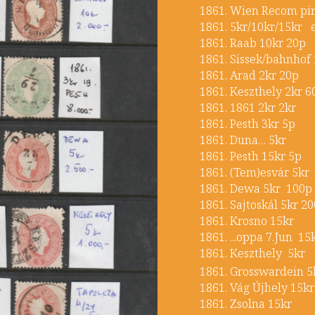
1861. Wien Recom 
1861. 5kr/10kr/15
1861. Raab 10k
1861. Sissek/bahnh
1861. Arad 2kr
1861. Keszthely 
1861. 1861 2kr
1861. Pesth 3k
1861. Duna… 
1861. Pesth 15
1861. (Tem)esv
1861. Dewa 5kr
1861. Sajtoskál 5
1861. Krosno 1
1861. ...oppa 7.J
1861. Keszthely
1861. Grosswarde
1861. Vág Újhely 
1861. Zsolna 1