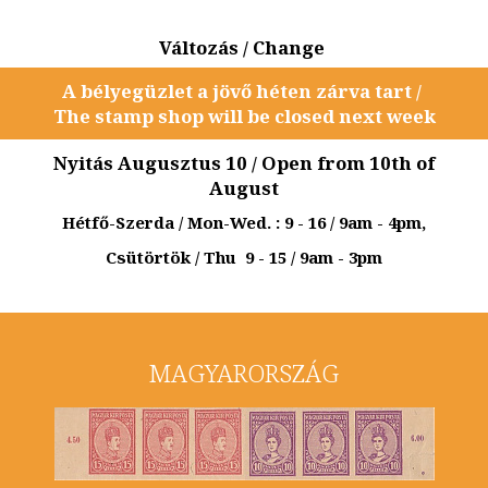
Változás / Change
A bélyegüzlet a jövő héten zárva tart /
The stamp shop will be closed next week
Nyitás Augusztus 10 / Open from 10th of
August
Hétfő-Szerda / Mon-Wed. : 9 - 16 / 9am - 4pm,
Csütörtök / Thu 9 - 15 / 9am - 3pm
MAGYARORSZÁG