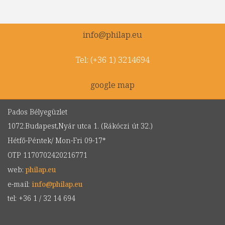
info
@
philap.eu
Tel: (+36 1) 3214694
google map
Pados Bélyegüzlet
1072.Budapest,Nyár utca 1. (Rákóczi út 32.)
Hétfő-Péntek/ Mon-Fri 09-17*
OTP 1170702420216771
web:
philap.eu
e-mail:
info
@
philap.eu
tel: +36 1 / 32 14 694