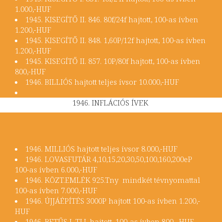
1.000,-HUF
1945. KISEGÍTŐ II. 846. 80f/24f hajtott, 100-as ívben
1.200,-HUF
1945. KISEGÍTŐ II. 848. 1,60P/12f hajtott, 100-as ívben
1.200,-HUF
1945. KISEGÍTŐ II. 857. 10P/80f hajtott, 100-as ívben
800,-HUF
1946. BILLIÓS hajtott teljes ívsor 10.000,-HUF
1946. INFLÁCIÓS ÍVEK
1946. MILLIÓS hajtott teljes ívsor 8.000,-HUF
1946. LOVASFUTÁR 4,10,15,20,30,50,100,160,200eP
100-as ívben 6.000,-HUF
1946. KÖZT.EMLÉK 925.Tny mindkét tévnyomattal
100-as ívben 7.000,-HUF
1946. ÚJJÁÉPÍTÉS 3000P hajtott 100-as ívben 1.200,-
HUF
1946. BETŰS I. TI.I. hajtott, 100-as ívben 800,-.HUF