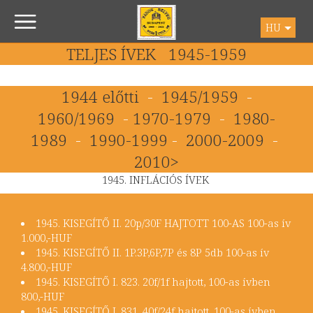
HU
TELJES ÍVEK 1945-1959
1944 előtti
-
1945/1959
-
1960/1969
-
1970-1979
-
1980-
1989
-
1990-1999
-
2000-2009
-
2010>
1945. INFLÁCIÓS ÍVEK
1945. KISEGÍTŐ II. 20p/30F HAJTOTT 100-AS 100-as ív
1.000,-HUF
1945. KISEGÍTŐ II. 1P.3P,6P,7P és 8P 5db 100-as ív
4.800,-HUF
​1945. KISEGÍTŐ I. 823. 20f/1f hajtott, 100-as ívben
800,-HUF
1945. KISEGÍTŐ I. 831. 40f/24f hajtott, 100-as ívben