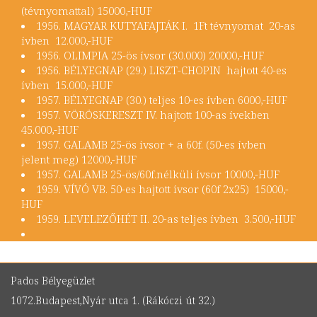
(tévnyomattal) 15000,-HUF
1956. MAGYAR KUTYAFAJTÁK I. 1Ft tévnyomat 20-as
ívben 12.000,-HUF
1956. OLIMPIA 25-ös ívsor (30.000) 20000,-HUF
1956. BÉLYEGNAP (29.) LISZT-CHOPIN hajtott 40-es
ívben 15.000,-HUF
1957. BÉLYEGNAP (30.) teljes 10-es ívben 6000,-HUF
1957. VÖRÖSKERESZT IV. hajtott 100-as ívekben
45.000,-HUF
1957. GALAMB 25-ös ívsor + a 60f. (50-es ívben
jelent meg) 12000,-HUF
1957. GALAMB 25-ös/60f.nélküli ívsor 10000,-HUF
1959. VÍVÓ VB. 50-es hajtott ívsor (60f 2x25) 15000,-
HUF
1959. LEVELEZŐHÉT II. 20-as teljes ívben 3.500,-HUF
Pados Bélyegüzlet
1072.Budapest,Nyár utca 1. (Rákóczi út 32.)