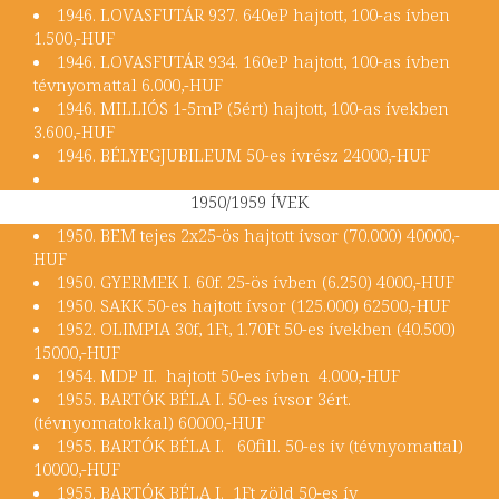
1946. LOVASFUTÁR 937. 640eP hajtott, 100-as ívben
1.500,-HUF
1946. LOVASFUTÁR 934. 160eP hajtott, 100-as ívben
tévnyomattal 6.000,-HUF
1946. MILLIÓS 1-5mP (5ért) hajtott, 100-as ívekben
3.600,-HUF
1946. BÉLYEGJUBILEUM 50-es ívrész 24000,-HUF
1950/1959 ÍVEK
1950. BEM tejes 2x25-ös hajtott ívsor (70.000) 40000,-
HUF
1950. GYERMEK I. 60f. 25-ös ívben (6.250) 4000,-HUF
1950. SAKK 50-es hajtott ívsor (125.000) 62500,-HUF
1952. OLIMPIA 30f, 1Ft, 1.70Ft 50-es ívekben (40.500)
15000,-HUF
1954. MDP II. hajtott 50-es ívben 4.000,-HUF
1955. BARTÓK BÉLA I. 50-es ívsor 3ért.
(tévnyomatokkal) 60000,-HUF
1955. BARTÓK BÉLA I. 60fill. 50-es ív (tévnyomattal)
10000,-HUF
1955. BARTÓK BÉLA I. 1Ft zöld 50-es ív