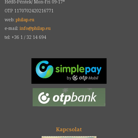
Hétfő-Péntek/ Mon-Fri 09-17*
OTP 1170702420216771
web:
philap.eu
e-mail:
info
@
philap.eu
tel: +36 1 / 32 14 694
Kapcsolat