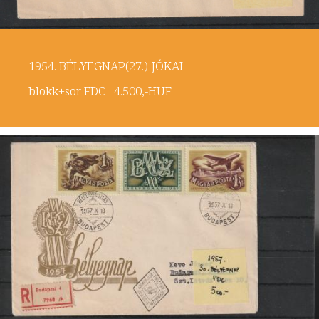
1954. BÉLYEGNAP(27.) JÓKAI
blokk+sor FDC 4.500,-HUF