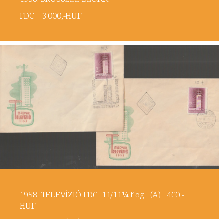
FDC 3.000,-HUF
1958. TELEVÍZIÓ FDC 11/11¼ f og (A) 400,-
HUF