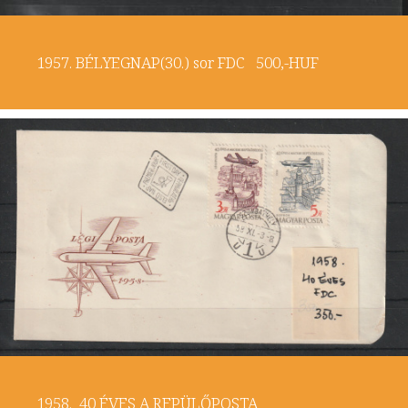
1957. BÉLYEGNAP(30.) sor FDC 500,-HUF
1958. 40 ÉVES A REPÜLŐPOSTA