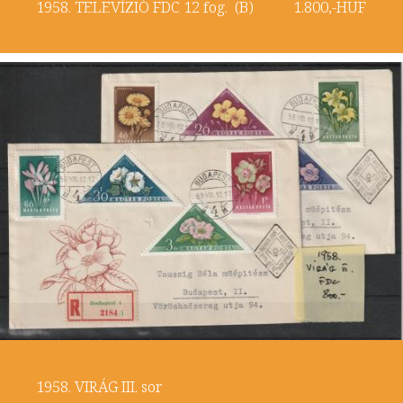
1958. TELEVÍZIÓ FDC 12 fog. (B) 1.800,-HUF
1958. VIRÁG III. sor