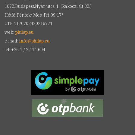
1072.Budapest,Nyár utca 1. (Rákóczi út 32.)
Hétfő-Péntek/ Mon-Fri 09-17*
OTP 1170702420216771
web:
philap.eu
e-mail:
info
@
philap.eu
tel: +36 1 / 32 14 694