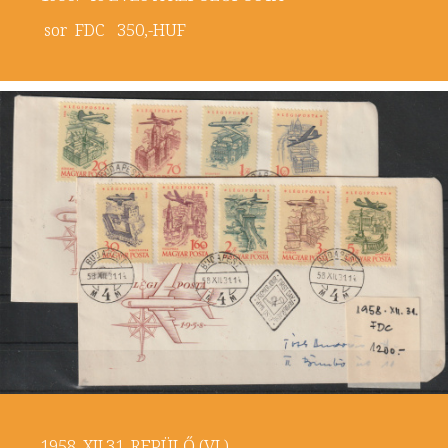
sor FDC 350,-HUF
1958. XII.31. REPÜLŐ (VI.)